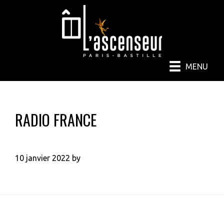
Passer
Passer
au
au
contenu
pied
principal
de
page
MENU
RADIO FRANCE
10 janvier 2022
by