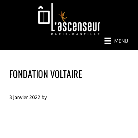
Passer
Passer
au
au
contenu
pied
principal
de
page
MENU
FONDATION VOLTAIRE
3 janvier 2022
by