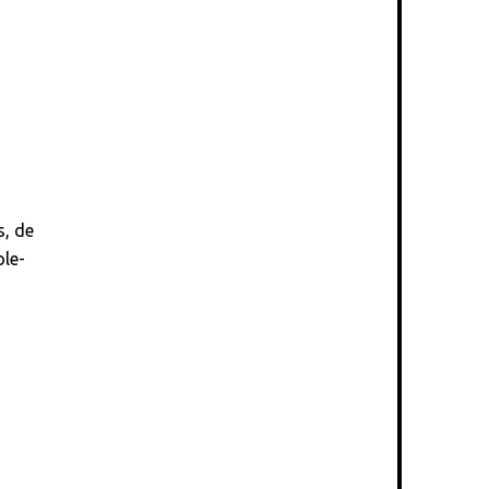
s, de
ole-