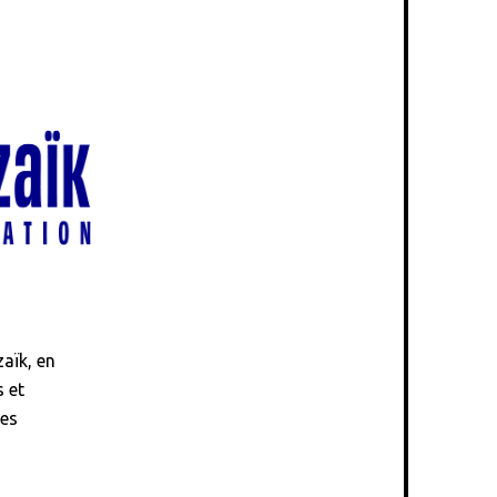
aïk, en
s et
les