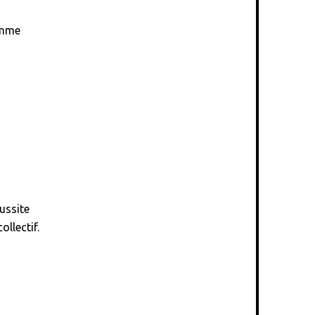
omme
n
ussite
ollectif.