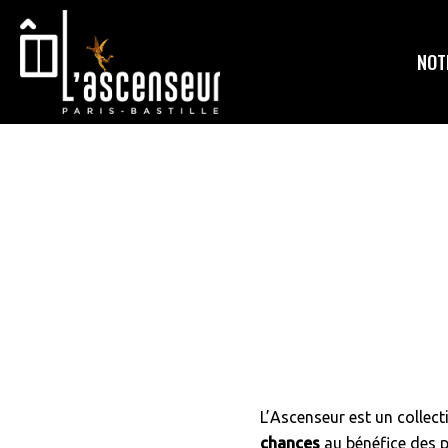
Passer
Passer
au
au
NOT
contenu
pied
principal
de
page
L’Ascenseur est un colle
chances
au bénéfice des p