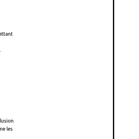
ettant
.
clusion
ne les