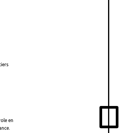
iers
role en
ance.