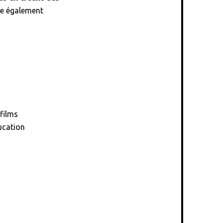
ise également
films
ucation